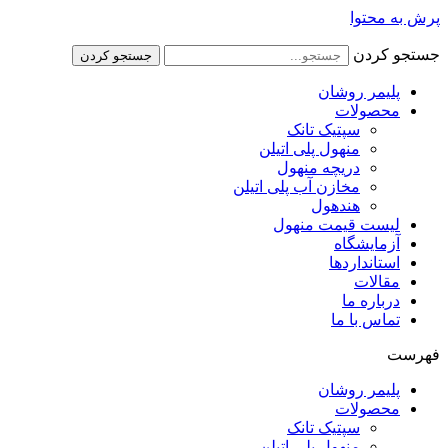
پرش به محتوا
جستجو کردن
جستجو کردن
پلیمر روشان
محصولات
سپتیک تانک
منهول پلی اتیلن
دریچه منهول
مخازن آب پلی اتیلن
هندهول
لیست قیمت منهول
آزمایشگاه
استانداردها
مقالات
درباره ما
تماس با ما
فهرست
پلیمر روشان
محصولات
سپتیک تانک
منهول پلی اتیلن