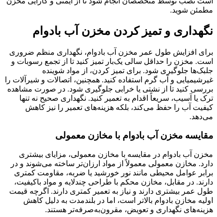
است نصب توسط متخصصان انجام شود تا از ایمنی و کارایی مخزن
مطمئن شوید.
نگهداری و تمیز کردن مخزن آب بادوام
برای افزایش طول عمر مخزن آب بادوام، نگهداری منظم ضروری
است. مخزن را حداقل سالی یک‌بار تمیز کنید تا از تجمع رسوبات و
جلبک‌ها جلوگیری شود. برای تمیز کردن، از مواد شوینده
غیرشیمیایی و آب گرم استفاده کنید. همچنین، اتصالات و شیرآلات را
بررسی کنید تا از نشتی یا خرابی جلوگیری شود. در صورت مشاهده
ترک یا آسیب، سریعاً اقدام به تعمیر کنید. نگهداری صحیح نه تنها
کیفیت آب را حفظ می‌کند، بلکه هزینه‌های تعمیر را نیز کاهش
می‌دهد.
مقایسه مخزن آب بادوام با مخازن معمولی
مخزن آب بادوام در مقایسه با مخازن معمولی، مزایای بیشتری
دارد. مخازن معمولی معمولاً از مواد ارزان‌تر ساخته می‌شوند و در
برابر عوامل محیطی مانند نور خورشید یا ضربه، مقاومت کمتری
دارند. در مقابل، مخازن محکم با طراحی چندلایه و مواد باکیفیت،
طول عمر بیشتری دارند و نیاز به تعمیر کمتری دارند. اگرچه قیمت
اولیه مخازن بادوام بالاتر است، اما در بلندمدت به دلیل کاهش
هزینه‌های نگهداری و تعویض، مقرون‌به‌صرفه‌تر هستند.