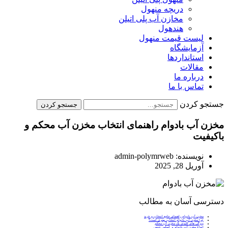
دریچه منهول
مخازن آب پلی اتیلن
هندهول
لیست قیمت منهول
آزمایشگاه
استانداردها
مقالات
درباره ما
تماس با ما
جستجو کردن
جستجو کردن
مخزن آب بادوام راهنمای انتخاب مخزن آب محکم و
باکیفیت
نویسنده:
admin-polymrweb
آوریل 28, 2025
دسترسی آسان به مطالب
مخزن آب بادوام راهنمای جامع انتخاب و خرید
چرا مخزن آب بادوام انتخاب بهتری است؟
ویژگی‌ های کلیدی یک مخزن آب محکم
انواع مخزن آب بادوام بر اساس جنس