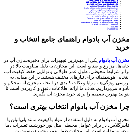
مزایای استفاده از مخزن آب محکم در خانه
کاربرد های مخزن آب مقاوم در کشاورزی
مخزن آب محکم برای مصارف صنعتی
چگونه مخزن آب مقاوم مناسب انتخاب کنیم؟
نکات مهم در نصب مخزن آب محکم
نگهداری و تمیز کردن مخزن آب بادوام
مقایسه مخزن آب بادوام با مخازن معمولی
تاثیر مخزن آب محکم بر کیفیت آب
مخزن آب محکم و صرفه‌جویی در هزینه‌ها
بهترین برندهای مخزن آب مقاوم
نقش مخزن آب محکم در حفاظت از محیط‌زیست
آینده مخازن آب محکم در تکنولوژی
جمع‌ بندی
سوالات متداول
مخزن آب بادوام راهنمای جامع انتخاب و
خرید
مخزن آب بادوام
یکی از مهم‌ترین تجهیزات برای ذخیره‌سازی آب در
خانه‌ها، مزارع و صنایع است. این مخازن به دلیل مقاومت بالا در
برابر شرایط محیطی، طول عمر طولانی و توانایی حفظ کیفیت آب،
انتخابی هوشمندانه برای نیازهای مختلف هستند. در این مقاله، به
بررسی ویژگی‌ها، مزایا و نکات کلیدی در انتخاب مخزن آب محکم و
بادوام می‌پردازیم. هدف ما ارائه اطلاعات دقیق و کاربردی است تا
بتوانید بهترین تصمیم را برای خرید مخزن آب بگیرید.
چرا مخزن آب بادوام انتخاب بهتری است؟
مخزن آب بادوام به دلیل استفاده از مواد باکیفیت مانند پلی‌اتیلن یا
فایبرگلاس، در برابر عوامل محیطی مثل نور خورشید، تغییرات دما
و ضربه مقاوم است. این مخازن طول عمر بیشتری نسبت به