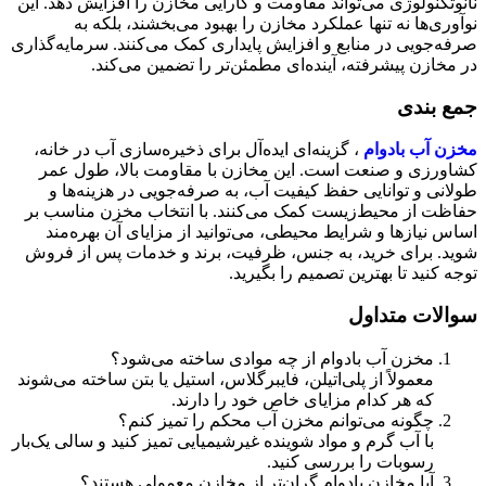
نانوتکنولوژی می‌تواند مقاومت و کارایی مخازن را افزایش دهد. این
نوآوری‌ها نه تنها عملکرد مخازن را بهبود می‌بخشند، بلکه به
صرفه‌جویی در منابع و افزایش پایداری کمک می‌کنند. سرمایه‌گذاری
در مخازن پیشرفته، آینده‌ای مطمئن‌تر را تضمین می‌کند.
جمع‌ بندی
مخزن آب بادوام
، گزینه‌ای ایده‌آل برای ذخیره‌سازی آب در خانه،
کشاورزی و صنعت است. این مخازن با مقاومت بالا، طول عمر
طولانی و توانایی حفظ کیفیت آب، به صرفه‌جویی در هزینه‌ها و
حفاظت از محیط‌زیست کمک می‌کنند. با انتخاب مخزن مناسب بر
اساس نیازها و شرایط محیطی، می‌توانید از مزایای آن بهره‌مند
شوید. برای خرید، به جنس، ظرفیت، برند و خدمات پس از فروش
توجه کنید تا بهترین تصمیم را بگیرید.
سوالات متداول
مخزن آب بادوام از چه موادی ساخته می‌شود؟
معمولاً از پلی‌اتیلن، فایبرگلاس، استیل یا بتن ساخته می‌شوند
که هر کدام مزایای خاص خود را دارند.
چگونه می‌توانم مخزن آب محکم را تمیز کنم؟
با آب گرم و مواد شوینده غیرشیمیایی تمیز کنید و سالی یک‌بار
رسوبات را بررسی کنید.
آیا مخازن بادوام گران‌تر از مخازن معمولی هستند؟