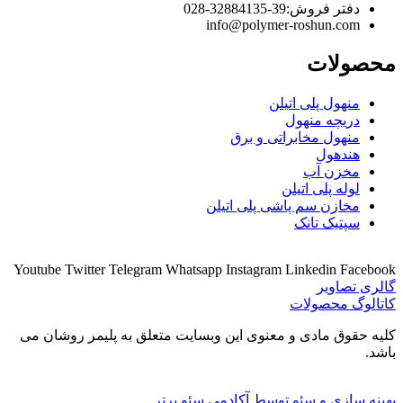
دفتر فروش:‌39-32884135-028
info@polymer-roshun.com
محصولات
منهول پلی اتیلن
دریچه منهول
منهول مخابراتی و برق
هندهول
مخزن آب
لوله پلی اتیلن
مخازن سم پاشی پلی اتیلن
سپتیک تانک
Youtube
Twitter
Telegram
Whatsapp
Instagram
Linkedin
Facebook
گالری تصاویر
کاتالوگ محصولات
کلیه حقوق مادی و معنوی این وبسایت متعلق به پلیمر روشان می
باشد.
بهینه سازی و سئو توسط آکادمی سئو برتر