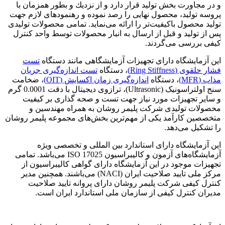
و در مجاورت بخش تولید قرار دارد و از نزدیك و بطور همزمان با
پروسه تولید، محصول نهایی را رصد نموده و رهنمودهای لازم جهت
تولید محصول باكیفیت‌تر را ارائه می‌نماید. تمامی محصولات تولیدی
پس از تولید و قبل از ارسال به انبار محصولات توسط واحد کنترل
کیفی بررسی می‌گردند.
این آزمایشگاه دارای تجهیزات آزمایشگاهی مانند دستگاه
تست
فشار حلقوی (Ring Stiffness)
، دستگاه
تست اندازه‌گیری جریان
مذاب (MFR)
، دستگاه
اندازه‌گیری زمان اكسایش (OIT)
، ضخامت
سنج اولتراسونیک (Ultrasonic)، ترازوی دیجیتال با دقت 0.0001 گرم
و سایر تجهیزات مورد نیاز جهت تست و صحه گذاری بر کیفیت
محصولات تولیدی شرکت پلیمر روشان به همراه مهندسین و
متخصصین كارآمد یكی از مهم‌ترین بخش‌های مجموعه پلیمر روشان
را تشكیل می‌دهد.
این آزمایشگاه دارای استاندارد بین المللی و تخصصی ویژه
آزمایشگاه‌های آزمون و کالیبراسیون ISO 17025 می‌باشد. تمامی
تجهیزات موجود در این آزمایشگاه دارای گواهی کالیبراسیون از
مرکز ملی تایید صلاحیت ایران (NACI) می‌باشند. همچنین مدیر
کنترل کیفی شرکت پلیمر روشان دارای پروانه تایید صلاحیت
مدیران کنترل کیفی از سازمان ملی استاندارد ایران است.