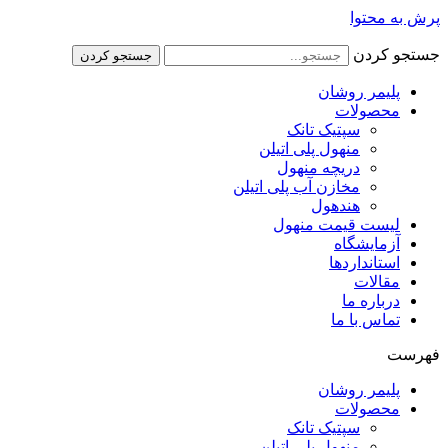
پرش به محتوا
جستجو کردن
جستجو کردن
پلیمر روشان
محصولات
سپتیک تانک
منهول پلی اتیلن
دریچه منهول
مخازن آب پلی اتیلن
هندهول
لیست قیمت منهول
آزمایشگاه
استانداردها
مقالات
درباره ما
تماس با ما
فهرست
پلیمر روشان
محصولات
سپتیک تانک
منهول پلی اتیلن