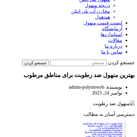
دریچه منهول
مخازن آب پلی اتیلن
هندهول
لیست قیمت منهول
آزمایشگاه
استانداردها
مقالات
درباره ما
تماس با ما
جستجو کردن
جستجو کردن
بهترین منهول ضد رطوبت برای مناطق مرطوب
نویسنده:
admin-polymrweb
نوامبر 24, 2025
دسترسی آسان به مطالب
منهول چیست و چرا در مناطق مرطوب مهم است؟
اهمیت مقاومت در برابر رطوبت در منهول‌ ها
انواع منهول‌ های موجود در بازار
مزایای منهول پلی‌اتیلنی در محیط‌های نم‌دار
منهول کامپوزیتی: گزینه‌ای قوی برای رطوبت بالا
مقایسه منهول بتنی با انواع ضد رطوبت
نقش دریچه منهول در جلوگیری از نفوذ رطوبت