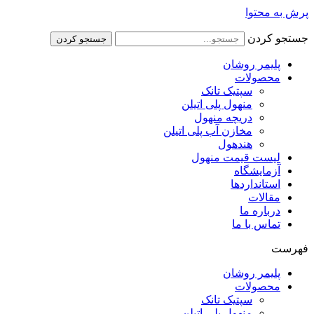
پرش به محتوا
جستجو کردن
جستجو کردن
پلیمر روشان
محصولات
سپتیک تانک
منهول پلی اتیلن
دریچه منهول
مخازن آب پلی اتیلن
هندهول
لیست قیمت منهول
آزمایشگاه
استانداردها
مقالات
درباره ما
تماس با ما
فهرست
پلیمر روشان
محصولات
سپتیک تانک
منهول پلی اتیلن