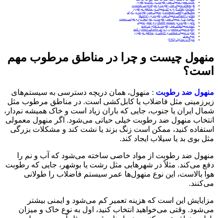
نکات نصب منهول ضد رطوبت در خاک مرطوب
هزینه‌های منهول ضد رطوبت و صرفه‌جویی بلندمدت
استانداردهای لازم برای منهول در مناطق مرطوب
مثال‌های واقعی استفاده از منهول ضد رطوبت در ایران
معایب احتمالی منهول ضد رطوبت و راه‌حل‌ها
نگهداری از منهول ضد رطوبت در شرایط آب و هوایی سخت
تأثیر رطوبت بر سیستم فاضلاب و نقش منهول
آینده منهول‌های ضد رطوبت با فناوری جدید
چگونه منهول مناسب را برای خانه‌تان انتخاب کنید
تفاوت منهول صنعتی و خانگی در مناطق مرطوب
جمع‌ بندی
سوالات متداول (FAQ)
منهول چیست و چرا در مناطق مرطوب مهم
است؟
منهول ضد رطوبت
: منهول، همان دریچه دسترسی به سیستم‌های
زیرزمینی مثل فاضلاب یا کابل‌کشی است. در مناطق مرطوب مثل
شمال ایران یا جنوب، جایی که باران زیاد است و خاک همیشه نم‌دار،
انتخاب منهول ضد رطوبت خیلی حیاتی می‌شود. اگر منهول معمولی
استفاده کنید، ممکن است زنگ بزند یا نشت کند و مشکلات بزرگی
مثل بوی بد یا سیلاب ایجاد کند.
منهول ضد رطوبت از مواد خاصی ساخته می‌شود که آب و نم را
دفع می‌کند. مثلاً در شهرهایی مثل رشت یا بوشهر، جایی که رطوبت
هوا بالاست، این نوع منهول‌ها عمر سیستم فاضلاب را طولانی
می‌کنند.
مزایایش این است که هزینه تعمیر کم می‌شود و ایمنی بیشتر
می‌شود. وقتی می‌خواهید انتخاب کنید، اول به نوع خاک و میزان