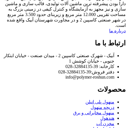
دارا بودن پیشرفته ترین ماشین آلات تولیدی، قالب سازی و ماشین
سازی و نیز مجهز به آزمایشگاه و کنترل کیفی در زمینی بزرگ به
مساحت تقریبی 12.000 متر مربع و زیربنای حدود 3.500 متر مربع
در شهر صنعتی کاسپین 2 و در مجاورت شهرستان آبیک واقع شده
است.
درباره ما
ارتباط با ما
آبیک - شهرک صنعتی کاسپین 2 - میدان صنعت - خیابان ابتکار
جنوبی - خیابان کوشش 1
کارخانه: 39-32884135-028
دفتر فروش:‌39-32884135-028
info@polymer-roshun.com
محصولات
منهول پلی اتیلن
دریچه منهول
منهول مخابراتی و برق
هندهول
مخزن آب