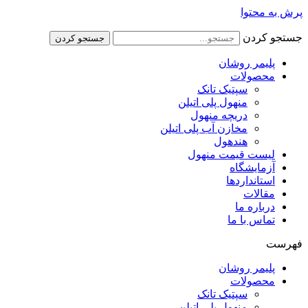
پرش به محتوا
جستجو کردن
جستجو کردن
پلیمر روشان
محصولات
سپتیک تانک
منهول پلی اتیلن
دریچه منهول
مخازن آب پلی اتیلن
هندهول
لیست قیمت منهول
آزمایشگاه
استانداردها
مقالات
درباره ما
تماس با ما
فهرست
پلیمر روشان
محصولات
سپتیک تانک
منهول پلی اتیلن