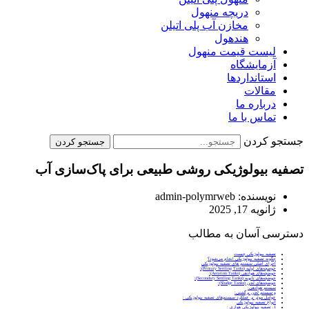
دریچه منهول
مخازن آب پلی اتیلن
هندهول
لیست قیمت منهول
آزمایشگاه
استانداردها
مقالات
درباره ما
تماس با ما
جستجو کردن
جستجو کردن
تصفیه بیولوژیکی روشی طبیعی برای پاک‌سازی آب
نویسنده:
admin-polymrweb
ژانویه 17, 2025
دسترسی آسان به مطالب
تصفیه بیولوژیکی چیست
چگونه تصفیه بیولوژیکی انجام می‌شود؟
اجزای اصلی سیستم‌ های تصفیه بیولوژیکی
حوضچه‌های اولیه (Primary Settling Tanks):
حوضچه‌های هوادهی (Aeration Tanks):
حوضچه‌های ثانویه (Secondary Settling Tanks):
حوضچه‌های لجن (Sludge Tanks):
سیستم هوادهی:
و سیستم لجن برگشتی:
عوامل موثر بر عملکرد سیستم‌های تصفیه بیولوژیکی :
انواع تصفیه بیولوژیکی
1. تصفیه بیولوژیکی هوازی :