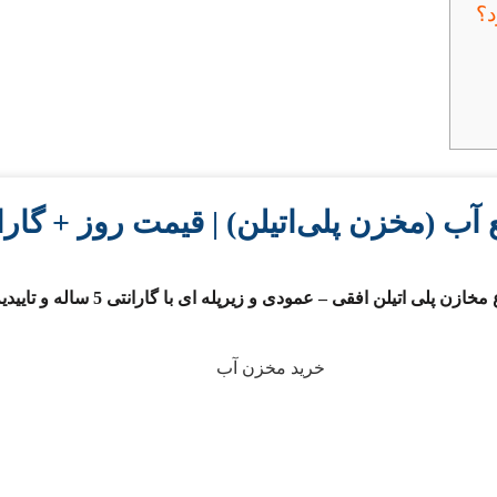
 آب (مخزن پلی‌اتیلن) | قیمت روز + گارا
لی اتیلن افقی – عمودی و زیرپله ای با گارانتی 5 ساله و تاییدیه بهداشت و UV