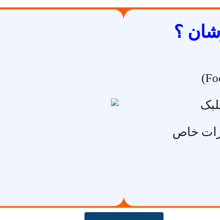
شان ؟
لبک
یزات خاص