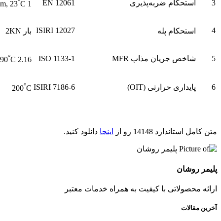
°
3
استحکام ضربه‌پذیری
EN 12061
C
1 Kg, 2.5m, 23
ISIRI 12027
4
استحکام پله
بار 2KN
°
5
شاخص جریان مذاب MFR
ISO 1133-1
C
2.16 Kg, 190
°
6
پایداری حرارتی (OIT)
ISIRI 7186-6
200
C
متن کامل استاندارد 14148 رو از
اینجا
دانلود کنید.
پلیمر روشان
ارائه محصولاتی با کیفیت به همراه خدمات معتبر
آخرین مقالات