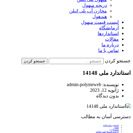
دریچه منهول
مخازن آب پلی اتیلن
هندهول
لیست قیمت منهول
آزمایشگاه
استانداردها
مقالات
درباره ما
تماس با ما
جستجو کردن
جستجو کردن
استاندارد ملی 14148
نویسنده:
admin-polymrweb
ژانویه 12, 2023
بدون دیدگاه
دسترسی آسان به مطالب
استاندارد ملی 14148
مقدمه
دامنه کاربرد
الزامات فنی طراحی و ساخت