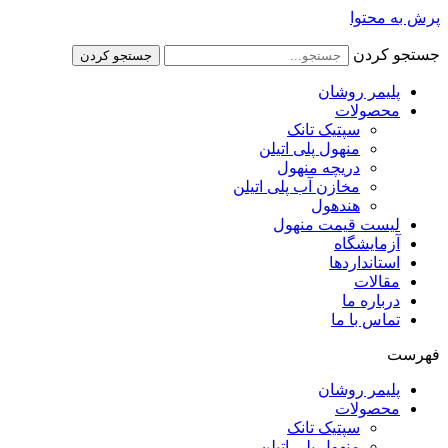
پرش به محتوا
جستجو کردن
جستجو کردن
پلیمر روشان
محصولات
سپتیک تانک
منهول پلی اتیلن
دریچه منهول
مخازن آب پلی اتیلن
هندهول
لیست قیمت منهول
آزمایشگاه
استانداردها
مقالات
درباره ما
تماس با ما
فهرست
پلیمر روشان
محصولات
سپتیک تانک
منهول پلی اتیلن