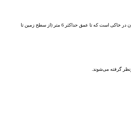
هدف از تدوین استاندارد 14148 ارائه تعاریف و الزامات برای منهول‌ها (آدم‌رو) و اتاقک‌های بازدید (با سطح دایره‌ای یا غیر دایره‌ای شکل) مدفون در خاکی است که تا عمق حداکثر 6 متر (از سطح زمین تا
نظر گرفته می‌شوند.