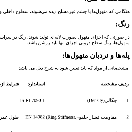
هنگامی که منهول‌ها با چشم غیرمسلح دیده می‌شوند، سطوح داخلی و خا
رنگ:
در صورتی که اجزای منهول بصورت لایه‌ای تولید شوند، رنگ در سراسر 
منهول‌ها، رنگ سطح درونی اجزای آنها باید روشن باشد.
پله‌ها و نردبان منهول‌ها:
مشخصاتی از مواد که باید تعیین شود به شرح ذیل می باشد:
ردیف
مشخصه
استاندارد
شرایط آز
1
چگالی(Density)
ISIRI 7090-1
–
EN 14982
2
مقاومت فشار حلقوی(Ring Stiffness)
طول عمر 28 روز و یک روز در دمای متعا