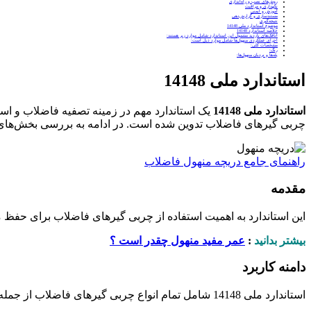
روش‌های نصب و راه‌اندازی
نگهداری و مراقبت
آموزش و ایمنی
مستندسازی و گزارش‌دهی
نتیجه‌گیری
موضوع استاندارد ملی 14148
خلاصه استاندارد 14148
اتاقک‌های بازدید مشمول این استاندارد شامل موارد زیر هستند:
اجزای عملکردی منهول‌ها شامل موارد ذیل است:
مشخصات کلی:
رنگ:
پله‌ها و نردبان منهول‌ها:
استاندارد ملی 14148
استاندارد ملی 14148
یک استاندارد مهم در زمینه تصفیه فاضلاب و اس
چربی گیرهای فاضلاب تدوین شده است. در ادامه به بررسی بخش‌های م
راهنمای جامع دریچه منهول فاضلاب
مقدمه
این استاندارد به اهمیت استفاده از چربی گیرهای فاضلاب برای حفظ
بیشتر بدانید
:
عمر مفید منهول چقدر است ؟
دامنه کاربرد
استاندارد ملی 14148 شامل تمام انواع چربی گیرهای فاضلاب از جمله مکانیکی، بیولوژیکی، شیمیایی و الکترولیتی می‌شود و نحوه طراحی، ساخت، نصب و نگهداری آنها را پوشش می‌دهد.