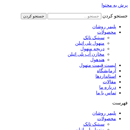
پرش به محتوا
جستجو کردن
جستجو کردن
پلیمر روشان
محصولات
سپتیک تانک
منهول پلی اتیلن
دریچه منهول
مخازن آب پلی اتیلن
هندهول
لیست قیمت منهول
آزمایشگاه
استانداردها
مقالات
درباره ما
تماس با ما
فهرست
پلیمر روشان
محصولات
سپتیک تانک
منهول پلی اتیلن