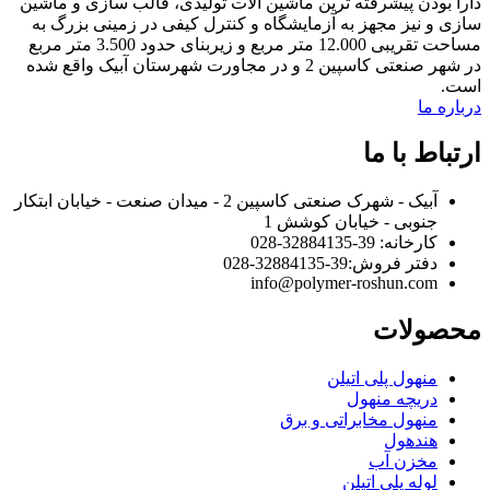
دارا بودن پیشرفته ترین ماشین آلات تولیدی، قالب سازی و ماشین
سازی و نیز مجهز به آزمایشگاه و کنترل کیفی در زمینی بزرگ به
مساحت تقریبی 12.000 متر مربع و زیربنای حدود 3.500 متر مربع
در شهر صنعتی کاسپین 2 و در مجاورت شهرستان آبیک واقع شده
است.
درباره ما
ارتباط با ما
آبیک - شهرک صنعتی کاسپین 2 - میدان صنعت - خیابان ابتکار
جنوبی - خیابان کوشش 1
کارخانه: 39-32884135-028
دفتر فروش:‌39-32884135-028
info@polymer-roshun.com
محصولات
منهول پلی اتیلن
دریچه منهول
منهول مخابراتی و برق
هندهول
مخزن آب
لوله پلی اتیلن