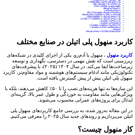
کاربرد های خاص منهول در شبکه فاضلاب:
انواع منهول و کاربردهای خاص آن‌ها
اهمیت ایمنی در استفاده از منهول
ویژگی منهول پلی اتیلن
چرا منهول پلی اتیلن؟
مزایای منهول پلی اتیلن نسبت به انواع دیگر
نکات مهم در انتخاب و استفاده از منهول پلی اتیلن
کاربرد منهول پلی اتیلن در شبکه‌های فاضلاب
کاربرد منهول پلی اتیلن در شبکه‌های برق و مخابرات
کاربرد منهول در صنعت آب
مزایای منهول در صنعت آب
انواع منهول مورد استفاده در صنعت آب:
مزایای استفاده از منهول در صنعت آب:
جمع بندی
سؤالات متداول (FAQ) کاربرد منهول پلی اتیلن
کاربرد منهول پلی اتیلن در صنایع مختلف
کاربرد منهول
، منهول یا آدم‌رو، یکی از اجزای کلیدی در شبکه‌های
زیرزمینی است که نقش مهمی در دسترسی، نگهداری و توسعه
زیرساخت‌ها ایفا می‌کند. در سال ۱۴۰۴ (۲۰۲۵)، با پیشرفت‌های
تکنولوژیکی مانند ادغام سیستم‌های هوشمند و مواد مقاوم‌تر، کاربرد
منهول پلی اتیلن بیش از پیش گسترش یافته است.
این سازه‌ها نه تنها هزینه‌های نصب را تا ۵۰٪ کاهش می‌دهند، بلکه با
ویژگی‌هایی مانند مقاومت به خوردگی و طول عمر بالا، گزینه‌ای
ایدئال برای پروژه‌های عمرانی محسوب می‌شوند.
در این مقاله به‌روز شده، به بررسی جامع کاربردهای منهول پلی
اتیلن می‌پردازیم و روندهای جدید سال ۲۰۲۵ را معرفی می‌کنیم.
کار منهول چیست؟