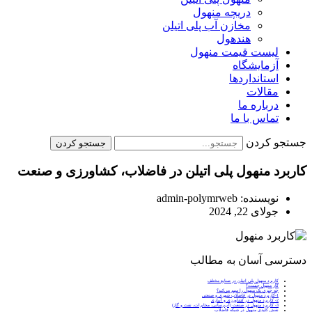
دریچه منهول
مخازن آب پلی اتیلن
هندهول
لیست قیمت منهول
آزمایشگاه
استانداردها
مقالات
درباره ما
تماس با ما
جستجو کردن
جستجو کردن
کاربرد منهول پلی اتیلن در فاضلاب، کشاورزی و صنعت
نویسنده:
admin-polymrweb
جولای 22, 2024
دسترسی آسان به مطالب
کاربرد منهول پلی اتیلن در صنایع مختلف
کار منهول چیست؟
چه چیزی یک منهول را مهم می‌کند؟
1-کاربرد منهول در فاضلاب شهری و صنعتی
2- کاربرد منهول در کشاورزی و آبیاری
3- کاربرد منهول در صنعت (آب‌رسانی، مخابرات، نفت و گاز)
نقش کلیدی منهول در شبکه فاضلاب